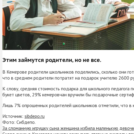
Этим займутся родители, но не все.
В Кемерове родители школьников поделились, сколько они гото
что в среднем родители потратят на подарок учителю 2600 р
К слову, средняя стоимость подарка для школьного педагога п
букет цветов, 29% кемеровчан вручили бы подарочные сертифи
Лишь 7% опрошенных родителей школьников отметили, что в к
Источник:
sibdepo.ru
Фото: Сибдепо.
За сломанную игрушку сына женщина избила маленькую девоч
Скоро зима: в Кемерове начали закрывать главные символы ле