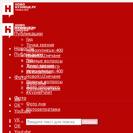
Новости
Публикации
Гид
Точка зрения
Новости
Новокузнецк-400
Публикации
НовоKUZнечане
Гид
Прямые вопросы
Точка зрения
Дело прошлого
Новокузнецк-400
#КузняРулит
НовоKUZнечане
Фото
Прямые вопросы
Фото дня
Дело прошлого
Фоторепортажи
#КузняРулит
Фото
VK
Фото дня
ОК
Фоторепортажи
Youtube
VK
Искать
ОК
Youtube