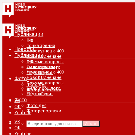
Новости
Публикации
Гид
Точка зрения
Новости
Новокузнецк-400
Публикации
НовоKUZнечане
Гид
Прямые вопросы
Точка зрения
Дело прошлого
Новокузнецк-400
#КузняРулит
НовоKUZнечане
Фото
Прямые вопросы
Фото дня
Дело прошлого
Фоторепортажи
#КузняРулит
Фото
VK
Фото дня
ОК
Фоторепортажи
Youtube
VK
Искать
ОК
Youtube