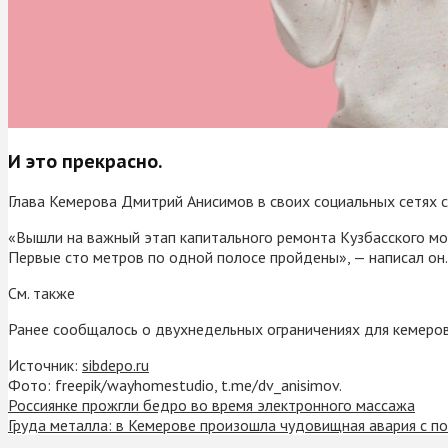
И это прекрасно.
Глава Кемерова Дмитрий Анисимов в своих социальных сетях 
«Вышли на важный этап капитального ремонта Кузбасского мост
Первые сто метров по одной полосе пройдены», — написал он.
См. также
Ранее сообщалось о двухнедельных ограничениях для кемеровс
Источник:
sibdepo.ru
Фото: freepik/wayhomestudio, t.me/dv_anisimov.
Россиянке прожгли бедро во время электронного массажа
Груда металла: в Кемерове произошла чудовищная авария с 