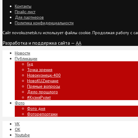
Контакты
Прайс-лист
Для партнеров
Политика конфиденциальности
Сайт novokuznetsk.ru использует файлы cookie. Продолжая работу с 
Разработка и поддержка сайта —
AA
Новости
Публикации
Гид
Точка зрения
Новокузнецк-400
НовоKUZнечане
Прямые вопросы
Дело прошлого
#КузняРулит
Фото
Фото дня
Фоторепортажи
VK
ОК
Youtube