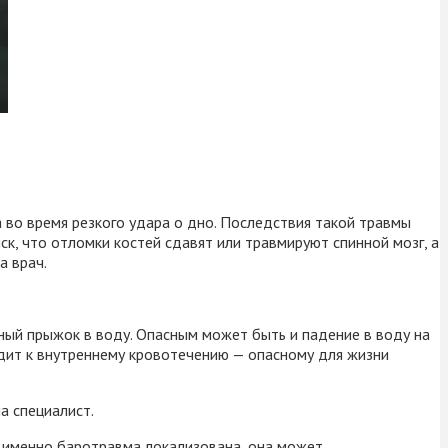
во время резкого удара о дно. Последствия такой травмы
ск, что отломки костей сдавят или травмируют спинной мозг, а
а врач.
ный прыжок в воду. Опасным может быть и падение в воду на
одит к внутреннему кровотечению — опасному для жизни
а специалист.
е именно баротравма локализована, она может