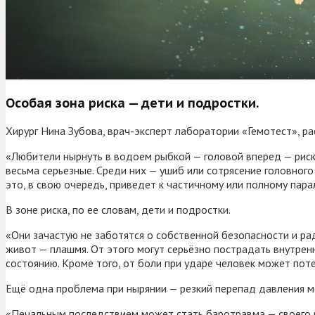
Особая зона риска — дети и подростки.
Хирург Нина Зубова, врач-эксперт лаборатории «Гемотест», рас
«Любители нырнуть в водоем рыбкой — головой вперед — риск
весьма серьезные. Среди них — ушиб или сотрясение головного 
это, в свою очередь, приведет к частичному или полному пара
В зоне риска, по ее словам, дети и подростки.
«Они зачастую не заботятся о собственной безопасности и р
живот — плашмя. От этого могут серьёзно пострадать внутрен
состоянию. Кроме того, от боли при ударе человек может поте
Ещё одна проблема при нырянии — резкий перепад давления м
«Печальным последствием может стать баротравма — своего ро