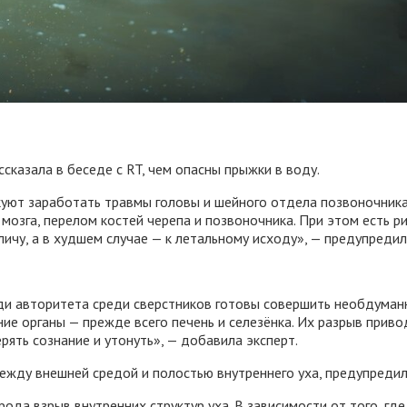
сказала в беседе с RT, чем опасны прыжки в воду.
уют заработать травмы головы и шейного отдела позвоночника 
мозга, перелом костей черепа и позвоночника. При этом есть ри
личу, а в худшем случае — к летальному исходу», — предупредил
ади авторитета среди сверстников готовы совершить необдуман
ние органы — прежде всего печень и селезёнка. Их разрыв прив
рять сознание и утонуть», — добавила эксперт.
ежду внешней средой и полостью внутреннего уха, предупредил
да взрыв внутренних структур уха. В зависимости от того, гд