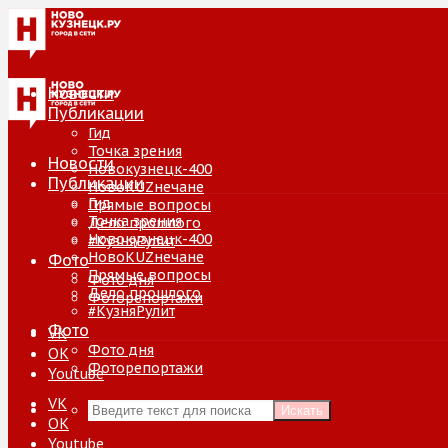
Новости
Публикации
Гид
Точка зрения
Новости
Новокузнецк-400
Публикации
НовоKUZнечане
Гид
Прямые вопросы
Точка зрения
Дело прошлого
Новокузнецк-400
#КузняРулит
НовоKUZнечане
Фото
Прямые вопросы
Фото дня
Дело прошлого
Фоторепортажи
#КузняРулит
Фото
VK
Фото дня
ОК
Фоторепортажи
Youtube
VK
Искать
ОК
Youtube