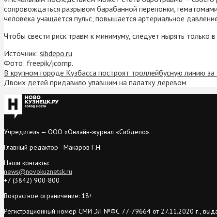
сопровождаться разрывом барабанной перепонки, гематомами,
человека учащается пульс, повышается артериальное давление
Чтобы свести риск травм к минимуму, следует нырять только в
Источник:
sibdepo.ru
Фото: freepik/jcomp.
В крупном городе Кузбасса построят троллейбусную линию за
Двоих детей придавило упавшим на палатку деревом
Учредитель — ООО «Онлайн-журнал «Сибдепо».
Главный редактор - Макаров Г.Н.
Наши контакты:
news@novokuznetsk.ru
+7 (3842) 900-800
Возрастное ограничение: 18+
Регистрационный номер СМИ ЭЛ №ФС 77-79664 от 27.11.2020 г., выд