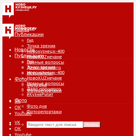
Новости
Публикации
Гид
Точка зрения
Новости
Новокузнецк-400
Публикации
НовоKUZнечане
Гид
Прямые вопросы
Точка зрения
Дело прошлого
Новокузнецк-400
#КузняРулит
НовоKUZнечане
Фото
Прямые вопросы
Фото дня
Дело прошлого
Фоторепортажи
#КузняРулит
Фото
VK
Фото дня
ОК
Фоторепортажи
Youtube
VK
Искать
ОК
Youtube