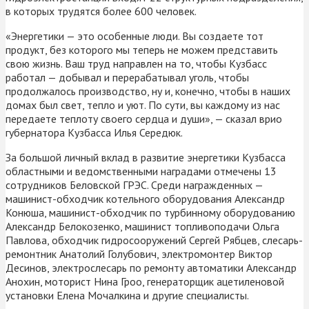
в которых трудятся более 600 человек.
«Энергетики — это особенные люди. Вы создаете тот
продукт, без которого мы теперь не можем представить
свою жизнь. Ваш труд направлен на то, чтобы Кузбасс
работал — добывал и перерабатывал уголь, чтобы
продолжалось производство, ну и, конечно, чтобы в наших
домах был свет, тепло и уют. По сути, вы каждому из нас
передаете теплоту своего сердца и души», — сказал врио
губернатора Кузбасса Илья Середюк.
За большой личный вклад в развитие энергетики Кузбасса
областными и ведомственными наградами отмечены 13
сотрудников Беловской ГРЭС. Среди награжденных —
машинист-обходчик котельного оборудования Александр
Конюша, машинист-обходчик по турбинному оборудованию
Александр Белокозенко, машинист топливоподачи Ольга
Павлова, обходчик гидросооружений Сергей Рябцев, слесарь-
ремонтник Анатолий Голубович, электромонтер Виктор
Десинов, электрослесарь по ремонту автоматики Александр
Анохин, моторист Нина Гроо, генераторщик ацетиленовой
установки Елена Мочалкина и другие специалисты.