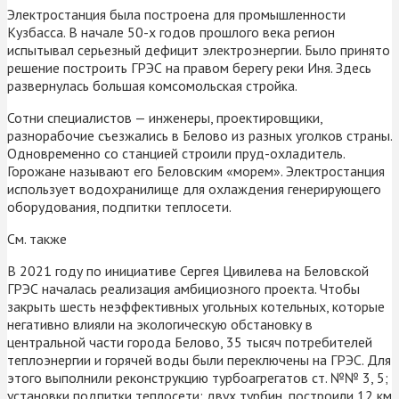
Электростанция была построена для промышленности
Кузбасса. В начале 50-х годов прошлого века регион
испытывал серьезный дефицит электроэнергии. Было принято
решение построить ГРЭС на правом берегу реки Иня. Здесь
развернулась большая комсомольская стройка.
Сотни специалистов — инженеры, проектировщики,
разнорабочие съезжались в Белово из разных уголков страны.
Одновременно со станцией строили пруд-охладитель.
Горожане называют его Беловским «морем». Электростанция
использует водохранилище для охлаждения генерирующего
оборудования, подпитки теплосети.
См. также
В 2021 году по инициативе Сергея Цивилева на Беловской
ГРЭС началась реализация амбициозного проекта. Чтобы
закрыть шесть неэффективных угольных котельных, которые
негативно влияли на экологическую обстановку в
центральной части города Белово, 35 тысяч потребителей
теплоэнергии и горячей воды были переключены на ГРЭС. Для
этого выполнили реконструкцию турбоагрегатов ст. №№ 3, 5;
установки подпитки теплосети; двух турбин, построили 12 км