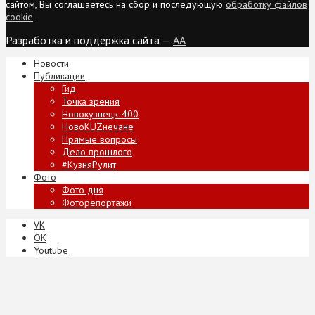
сайтом, Вы соглашаетесь на сбор и последующую
обработку файлов
cookie
.
Разработка и поддержка сайта —
AA
Новости
Публикации
Гид
Точка зрения
Новокузнецк-400
НовоKUZнечане
Прямые вопросы
Дело прошлого
#КузняРулит
Фото
Фото дня
Фоторепортажи
VK
ОК
Youtube