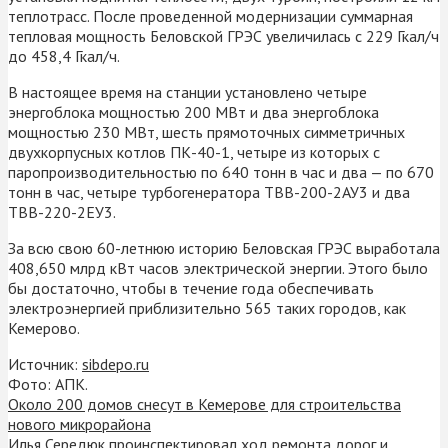
теплотрасс. После проведенной модернизации суммарная
тепловая мощность Беловской ГРЭС увеличилась с 229 Гкал/ч
до 458,4 Гкал/ч.
В настоящее время на станции установлено четыре
энергоблока мощностью 200 МВт и два энергоблока
мощностью 230 МВт, шесть прямоточных симметричных
двухкорпусных котлов ПК-40-1, четыре из которых с
паропроизводительностью по 640 тонн в час и два — по 670
тонн в час, четыре турбогенератора ТВВ-200-2АУ3 и два
ТВВ-220-2ЕУ3.
За всю свою 60-летнюю историю Беловская ГРЭС выработала
408,650 млрд кВт часов электрической энергии. Этого было
бы достаточно, чтобы в течение года обеспечивать
электроэнергией приблизительно 565 таких городов, как
Кемерово.
Источник:
sibdepo.ru
Фото: АПК.
Около 200 домов снесут в Кемерове для строительства
нового микрорайона
Илья Середюк проинспектировал ход ремонта дорог и