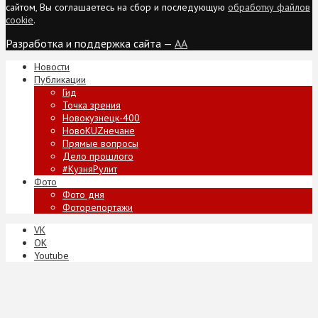
сайтом, Вы соглашаетесь на сбор и последующую
обработку файлов
cookie
.
Разработка и поддержка сайта —
AA
Новости
Публикации
Гид
Точка зрения
Новокузнецк-400
НовоKUZнечане
Прямые вопросы
Дело прошлого
#КузняРулит
Фото
Фото дня
Фоторепортажи
VK
ОК
Youtube