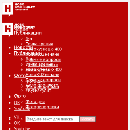
Новости
Публикации
Гид
Точка зрения
Новости
Новокузнецк-400
Публикации
НовоKUZнечане
Гид
Прямые вопросы
Точка зрения
Дело прошлого
Новокузнецк-400
#КузняРулит
НовоKUZнечане
Фото
Прямые вопросы
Фото дня
Дело прошлого
Фоторепортажи
#КузняРулит
Фото
VK
Фото дня
ОК
Фоторепортажи
Youtube
VK
Искать
ОК
Youtube