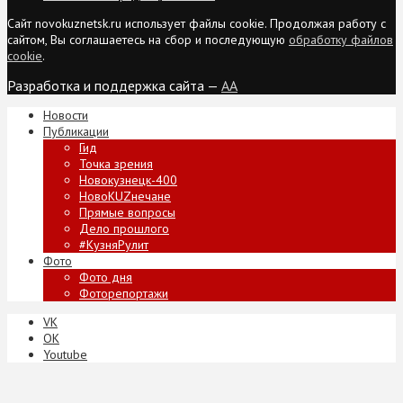
Сайт novokuznetsk.ru использует файлы cookie. Продолжая работу с
сайтом, Вы соглашаетесь на сбор и последующую
обработку файлов
cookie
.
Разработка и поддержка сайта —
AA
Новости
Публикации
Гид
Точка зрения
Новокузнецк-400
НовоKUZнечане
Прямые вопросы
Дело прошлого
#КузняРулит
Фото
Фото дня
Фоторепортажи
VK
ОК
Youtube