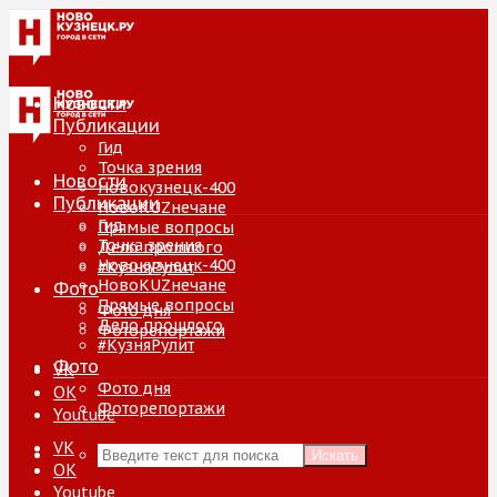
Новости
Публикации
Гид
Точка зрения
Новости
Новокузнецк-400
Публикации
НовоKUZнечане
Гид
Прямые вопросы
Точка зрения
Дело прошлого
Новокузнецк-400
#КузняРулит
НовоKUZнечане
Фото
Прямые вопросы
Фото дня
Дело прошлого
Фоторепортажи
#КузняРулит
Фото
VK
Фото дня
ОК
Фоторепортажи
Youtube
VK
Искать
ОК
Youtube