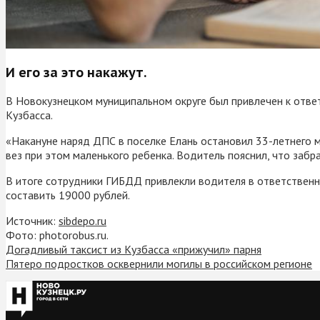
И его за это накажут.
В Новокузнецком муниципальном округе был привлечен к отве
Кузбасса.
«Накануне наряд ДПС в поселке Елань остановил 33-летнего 
вез при этом маленького ребенка. Водитель пояснил, что забр
В итоге сотрудники ГИБДД привлекли водителя в ответственн
составить 19000 рублей.
Источник:
sibdepo.ru
Фото: photorobus.ru.
Догадливый таксист из Кузбасса «прижучил» парня
Пятеро подростков осквернили могилы в российском регионе