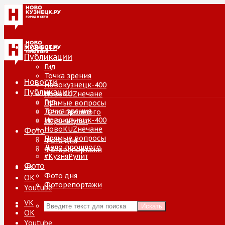
Новости
Публикации
Гид
Точка зрения
Новости
Новокузнецк-400
Публикации
НовоKUZнечане
Гид
Прямые вопросы
Точка зрения
Дело прошлого
Новокузнецк-400
#КузняРулит
НовоKUZнечане
Фото
Прямые вопросы
Фото дня
Дело прошлого
Фоторепортажи
#КузняРулит
Фото
VK
Фото дня
ОК
Фоторепортажи
Youtube
VK
Искать
ОК
Youtube