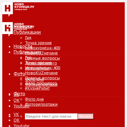
Новости
Публикации
Гид
Точка зрения
Новости
Новокузнецк-400
Публикации
НовоKUZнечане
Гид
Прямые вопросы
Точка зрения
Дело прошлого
Новокузнецк-400
#КузняРулит
НовоKUZнечане
Фото
Прямые вопросы
Фото дня
Дело прошлого
Фоторепортажи
#КузняРулит
Фото
VK
Фото дня
ОК
Фоторепортажи
Youtube
VK
Искать
ОК
Youtube