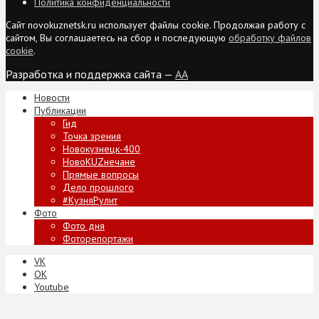
Политика конфиденциальности
Сайт novokuznetsk.ru использует файлы cookie. Продолжая работу с
сайтом, Вы соглашаетесь на сбор и последующую
обработку файлов
cookie
.
Разработка и поддержка сайта —
AA
Новости
Публикации
Гид
Точка зрения
Новокузнецк-400
НовоKUZнечане
Прямые вопросы
Дело прошлого
#КузняРулит
Фото
Фото дня
Фоторепортажи
VK
ОК
Youtube