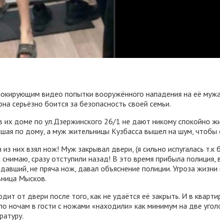
шокирующим видео попытки вооружённого нападения на её мужа
она серьёзно боится за безопасность своей семьи.
 их доме по ул.Дзержинского 26/1 не дают никому спокойно жи
аршая по дому, а муж жительницы Кузбасса вышел на шум, чтобы 
из них взял нож! Муж закрывал двери, (я сильно испугалась т.к 
м снимаю, сразу отступили назад! В это время прибыла полиция
давший, не пряча нож, давал объяснение полиции. Угроза жизни 
ьница Мысков.
ит от двери после того, как не удаётся её закрыть. И в кварти
по ночам в гости с ножами «находили» как минимум на две угол
ратуру.