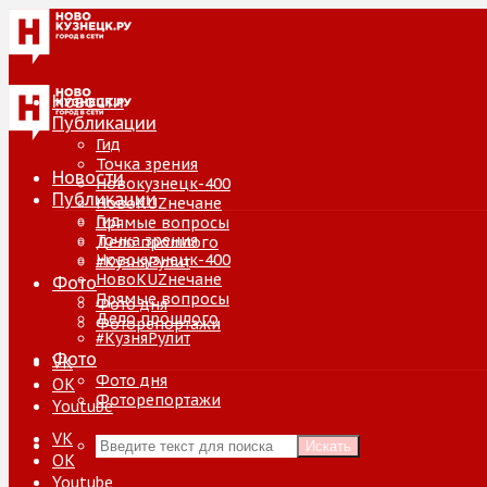
Новости
Публикации
Гид
Точка зрения
Новости
Новокузнецк-400
Публикации
НовоKUZнечане
Гид
Прямые вопросы
Точка зрения
Дело прошлого
Новокузнецк-400
#КузняРулит
НовоKUZнечане
Фото
Прямые вопросы
Фото дня
Дело прошлого
Фоторепортажи
#КузняРулит
Фото
VK
Фото дня
ОК
Фоторепортажи
Youtube
VK
Искать
ОК
Youtube