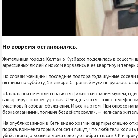
Но вовремя остановились.
Жительница города Калтан в Кузбассе поделилась в соцсети 
агрессивных людей с ножом ворвались в её квартиру и теперь 
По словам женщины, последние полтора года шумные соседи в
пятницы на субботу, 13 января. С троицей мужчин ругалась ст
«Так как они не могли справится физически с моим мужем, один 
в квартиру с ножом, угрожая. И увидев что я стою с телефоно
участковый собрал объяснения. И всё на этом. При опросе напа
безнаказанными, полиция бездействовала», — написала жител
На опубликованной в Сети видео хозяин квартиры спешно отход
порога. Комментаторы в соцсети пишут, что любители ходить 
убийством», а хозяйке дома советуют обратиться в СК и проку