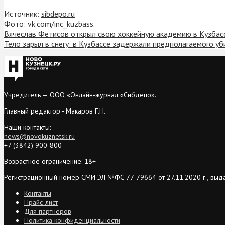
Источник:
sibdepo.ru
Фото: vk.com/inc_kuzbass.
Вячеслав Фетисов открыл свою хоккейную академию в Кузбас
Тело зарыл в снегу: в Кузбассе задержали предполагаемого у
Учредитель — ООО «Онлайн-журнал «Сибдепо».
Главный редактор - Макаров Г.Н.
Наши контакты:
news@novokuznetsk.ru
+7 (3842) 900-800
Возрастное ограничение: 18+
Регистрационный номер СМИ ЭЛ №ФС 77-79664 от 27.11.2020 г., выд
Контакты
Прайс-лист
Для партнеров
Политика конфиденциальности