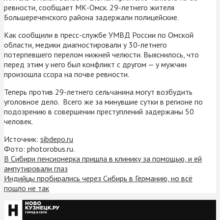
ревности, сообщает МК-Омск. 29-летнего жителя
Большереченского района задержали полицейские.
Как сообщили в пресс-службе УМВД России по Омской
области, медики диагностировали у 30-летнего
потерпевшего перелом нижней челюсти. Выяснилось, что
перед этим у него был конфликт с другом — у мужчин
произошла ссора на почве ревности.
Теперь против 29-летнего сельчанина могут возбудить
уголовное дело. Всего же за минувшие сутки в регионе по
подозрению в совершении преступлений задержаны 50
человек.
Источник:
sibdepo.ru
Фото: photorobus.ru.
В Сибири пенсионерка пришла в клинику за помощью, и ей
ампутировали глаз
Индийцы пробирались через Сибирь в Германию, но всё
пошло не так