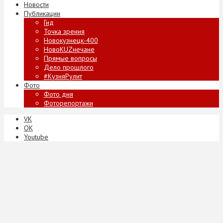
Новости
Публикации
Гид
Точка зрения
Новокузнецк-400
НовоKUZнечане
Прямые вопросы
Дело прошлого
#КузняРулит
Фото
Фото дня
Фоторепортажи
VK
ОК
Youtube