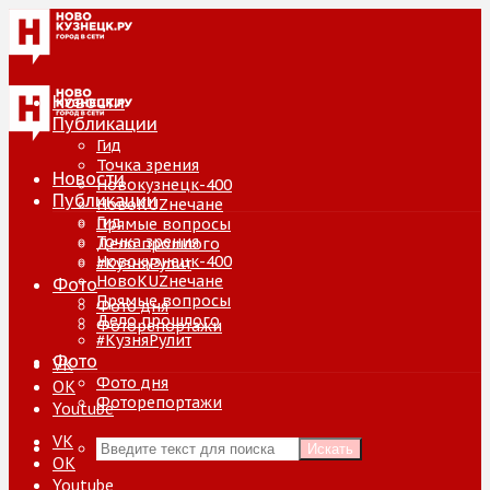
Новости
Публикации
Гид
Точка зрения
Новости
Новокузнецк-400
Публикации
НовоKUZнечане
Гид
Прямые вопросы
Точка зрения
Дело прошлого
Новокузнецк-400
#КузняРулит
НовоKUZнечане
Фото
Прямые вопросы
Фото дня
Дело прошлого
Фоторепортажи
#КузняРулит
Фото
VK
Фото дня
ОК
Фоторепортажи
Youtube
VK
Искать
ОК
Youtube