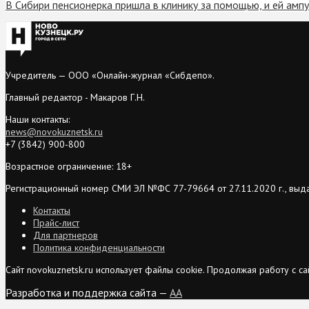
В Сибири пенсионерка пришла в клинику за помощью, и ей амп
Учредитель — ООО «Онлайн-журнал «Сибдепо».
Главный редактор - Макаров Г.Н.
Наши контакты:
news@novokuznetsk.ru
+7 (3842) 900-800
Возрастное ограничение: 18+
Регистрационный номер СМИ ЭЛ №ФС 77-79664 от 27.11.2020 г., выд
Контакты
Прайс-лист
Для партнеров
Политика конфиденциальности
Сайт novokuznetsk.ru использует файлы cookie. Продолжая работу с 
Разработка и поддержка сайта —
AA