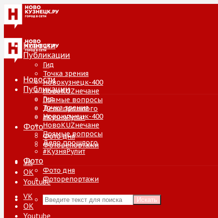
Новости
Публикации
Гид
Точка зрения
Новости
Новокузнецк-400
Публикации
НовоKUZнечане
Гид
Прямые вопросы
Точка зрения
Дело прошлого
Новокузнецк-400
#КузняРулит
НовоKUZнечане
Фото
Прямые вопросы
Фото дня
Дело прошлого
Фоторепортажи
#КузняРулит
Фото
VK
Фото дня
ОК
Фоторепортажи
Youtube
VK
Искать
ОК
Youtube