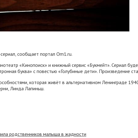
сериал, сообщает портал Om1.ru.
инотеатр «Кинопоиск» и книжный сервис «Букмейт». Сериал буд
тронная буква» с повестью «Голубиные дети». Произведение ст
собностями, которая живёт в альтернативном Ленинграде 1940
ерни, Линда Лапиньш.
инила родственников малыша в жадности