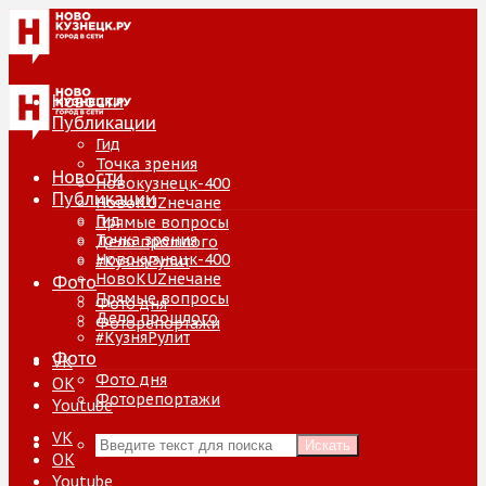
Новости
Публикации
Гид
Точка зрения
Новости
Новокузнецк-400
Публикации
НовоKUZнечане
Гид
Прямые вопросы
Точка зрения
Дело прошлого
Новокузнецк-400
#КузняРулит
НовоKUZнечане
Фото
Прямые вопросы
Фото дня
Дело прошлого
Фоторепортажи
#КузняРулит
Фото
VK
Фото дня
ОК
Фоторепортажи
Youtube
VK
Искать
ОК
Youtube