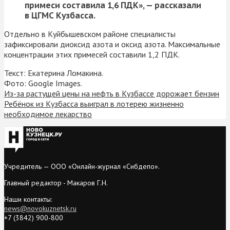
примеси составила 1,6 ПДК», — рассказали
в ЦГМС Кузбасса.
Отдельно в Куйбышевском районе специалисты
зафиксировали диоксид азота и оксид азота. Максимальные
концентрации этих примесей составили 1,2 ПДК.
Текст: Екатерина Ломакина.
Фото: Google Images.
Из-за растущей цены на нефть в Кузбассе дорожает бензин
Ребёнок из Кузбасса выиграл в лотерею жизненно
необходимое лекарство
Учредитель — ООО «Онлайн-журнал «Сибдепо».
Главный редактор - Макаров Г.Н.
Наши контакты:
news@novokuznetsk.ru
+7 (3842) 900-800