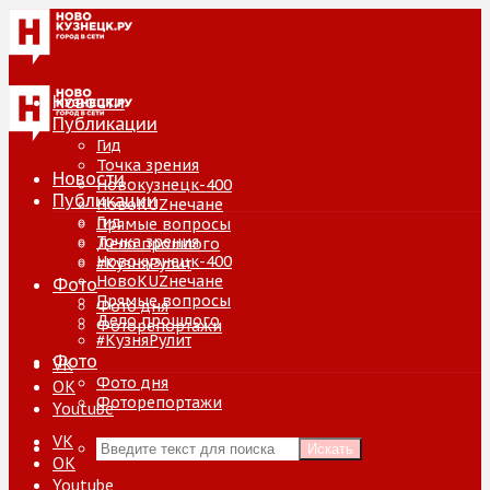
Новости
Публикации
Гид
Точка зрения
Новости
Новокузнецк-400
Публикации
НовоKUZнечане
Гид
Прямые вопросы
Точка зрения
Дело прошлого
Новокузнецк-400
#КузняРулит
НовоKUZнечане
Фото
Прямые вопросы
Фото дня
Дело прошлого
Фоторепортажи
#КузняРулит
Фото
VK
Фото дня
ОК
Фоторепортажи
Youtube
VK
Искать
ОК
Youtube