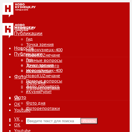
Новости
Публикации
Гид
Точка зрения
Новости
Новокузнецк-400
Публикации
НовоKUZнечане
Гид
Прямые вопросы
Точка зрения
Дело прошлого
Новокузнецк-400
#КузняРулит
НовоKUZнечане
Фото
Прямые вопросы
Фото дня
Дело прошлого
Фоторепортажи
#КузняРулит
Фото
VK
Фото дня
ОК
Фоторепортажи
Youtube
VK
Искать
ОК
Youtube