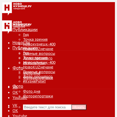
Новости
Публикации
Гид
Точка зрения
Новости
Новокузнецк-400
Публикации
НовоKUZнечане
Гид
Прямые вопросы
Точка зрения
Дело прошлого
Новокузнецк-400
#КузняРулит
НовоKUZнечане
Фото
Прямые вопросы
Фото дня
Дело прошлого
Фоторепортажи
#КузняРулит
Фото
VK
Фото дня
ОК
Фоторепортажи
Youtube
VK
Искать
ОК
Youtube