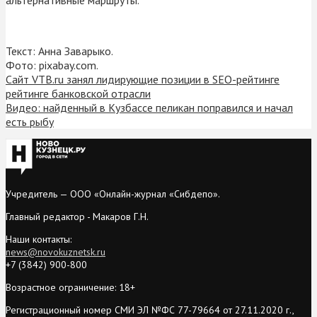
Текст: Анна Заварыко.
Фото: pixabay.com.
Сайт VTB.ru занял лидирующие позиции в SEO-рейтинге
рейтинге банковской отрасли
Видео: найденный в Кузбассе пеликан поправился и начал
есть рыбу
Учредитель — ООО «Онлайн-журнал «Сибдепо».
Главный редактор - Макаров Г.Н.
Наши контакты:
news@novokuznetsk.ru
+7 (3842) 900-800
Возрастное ограничение: 18+
Регистрационный номер СМИ ЭЛ №ФС 77-79664 от 27.11.2020 г.,