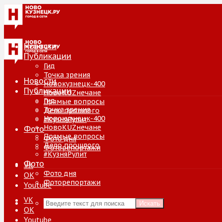
Новости
Публикации
Гид
Точка зрения
Новости
Новокузнецк-400
Публикации
НовоKUZнечане
Гид
Прямые вопросы
Точка зрения
Дело прошлого
Новокузнецк-400
#КузняРулит
НовоKUZнечане
Фото
Прямые вопросы
Фото дня
Дело прошлого
Фоторепортажи
#КузняРулит
Фото
VK
Фото дня
ОК
Фоторепортажи
Youtube
VK
Искать
ОК
Youtube