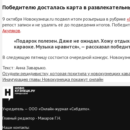
Победителю досталась карта в развлекательн
9 октября Новокузнецк.ru подвел итоги розыгрыша в рубрике
«
репост записи и не удалять её до подведения итогов. Побед
Акуляков
.
«Подарок полезен. Даже не ожидал. Хожу отдыха
караоке. Музыка нравится», — рассказал победи
В следующую пятницу состоится очередной конкурс. Новокузне
Текст: Анна Заварыко.
Осудили рецидивистку, которая похитила у новокузнецких кав
Инаугурацию главы Новокузнецка покажут онлайн
Учредитель — ООО «Онлайн-журнал «Сибдепо».
Главный редактор - Макаров Г.Н.
Наши контакты: