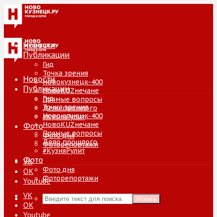
Новости
Публикации
Гид
Точка зрения
Новости
Новокузнецк-400
Публикации
НовоKUZнечане
Гид
Прямые вопросы
Точка зрения
Дело прошлого
Новокузнецк-400
#КузняРулит
НовоKUZнечане
Фото
Прямые вопросы
Фото дня
Дело прошлого
Фоторепортажи
#КузняРулит
Фото
VK
Фото дня
ОК
Фоторепортажи
Youtube
VK
Искать
ОК
Youtube