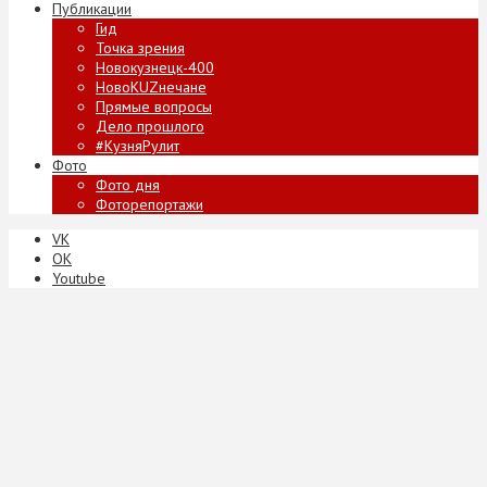
Публикации
Гид
Точка зрения
Новокузнецк-400
НовоKUZнечане
Прямые вопросы
Дело прошлого
#КузняРулит
Фото
Фото дня
Фоторепортажи
VK
ОК
Youtube