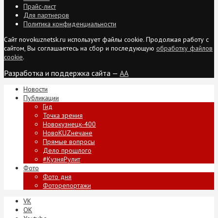
Прайс-лист
Для партнеров
Политика конфиденциальности
Сайт novokuznetsk.ru использует файлы cookie. Продолжая работу с
сайтом, Вы соглашаетесь на сбор и последующую
обработку файлов
cookie
.
Разработка и поддержка сайта —
AA
Новости
Публикации
Гид
Точка зрения
Новокузнецк-400
НовоKUZнечане
Прямые вопросы
Дело прошлого
#КузняРулит
Фото
Фото дня
Фоторепортажи
VK
ОК