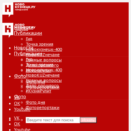
Новости
Публикации
Гид
Точка зрения
Новости
Новокузнецк-400
Публикации
НовоKUZнечане
Гид
Прямые вопросы
Точка зрения
Дело прошлого
Новокузнецк-400
#КузняРулит
НовоKUZнечане
Фото
Прямые вопросы
Фото дня
Дело прошлого
Фоторепортажи
#КузняРулит
Фото
VK
Фото дня
ОК
Фоторепортажи
Youtube
VK
Искать
ОК
Youtube