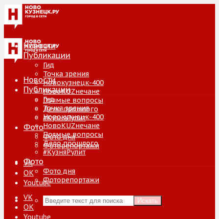
Новости
Публикации
Гид
Точка зрения
Новости
Новокузнецк-400
Публикации
НовоKUZнечане
Гид
Прямые вопросы
Точка зрения
Дело прошлого
Новокузнецк-400
#КузняРулит
НовоKUZнечане
Фото
Прямые вопросы
Фото дня
Дело прошлого
Фоторепортажи
#КузняРулит
Фото
VK
Фото дня
ОК
Фоторепортажи
Youtube
VK
Искать
ОК
Youtube