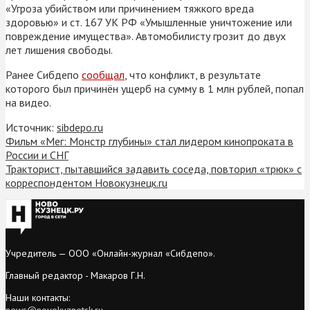
«Угроза убийством или причинением тяжкого вреда
здоровью» и ст. 167 УК РФ «Умышленные уничтожение или
повреждение имущества». Автомобилисту грозит до двух
лет лишения свободы.
Ранее Сибдепо
сообщал
, что конфликт, в результате
которого был причинён ущерб на сумму в 1 млн рублей, попал
на видео.
Источник:
sibdepo.ru
Фильм «Мег: Монстр глубины» стал лидером кинопроката в
России и СНГ
Тракторист, пытавшийся задавить соседа, повторил «трюк» с
корреспондентом Новокузнецк.ru
Учредитель — ООО «Онлайн-журнал «Сибдепо».
Главный редактор - Макаров Г.Н.
Наши контакты:
news@novokuznetsk.ru