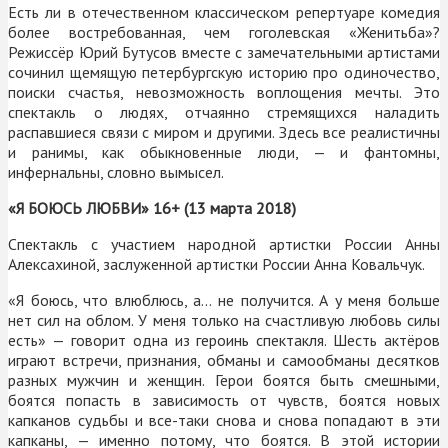
Есть ли в отечественном классическом репертуаре комедия
более востребованная, чем гоголевская «Женитьба»?
Режиссёр Юрий Бутусов вместе с замечательными артистами
сочинил щемящую петербургскую историю про одиночество,
поиски счастья, невозможность воплощения мечты. Это
спектакль о людях, отчаянно стремящихся наладить
распавшиеся связи с миром и другими. Здесь все реалистичны
и ранимы, как обыкновенные люди, — и фантомны,
инфернальны, словно вымысел.
«Я БОЮСЬ ЛЮБВИ» 16+ (13 марта 2018)
Спектакль с участием народной артистки России Анны
Алексахиной, заслуженной артистки России Анна Ковальчук.
«Я боюсь, что влюблюсь, а… не получится. А у меня больше
нет сил на облом. У меня только на счастливую любовь силы
есть» — говорит одна из героинь спектакля. Шесть актёров
играют встречи, признания, обманы и самообманы десятков
разных мужчин и женщин. Герои боятся быть смешными,
боятся попасть в зависимость от чувств, боятся новых
капканов судьбы и все-таки снова и снова попадают в эти
капканы, — именно потому, что боятся. В этой истории