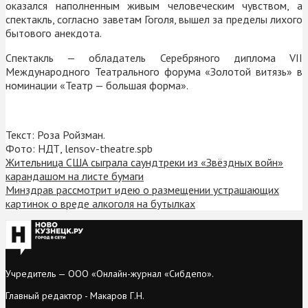
оказался наполненным живым человеческим чувством, а
спектакль, согласно заветам Гоголя, вышел за пределы лихого
бытового анекдота.
Спектакль — обладатель Серебряного диплома VII
Международного Театрального форума «Золотой витязь» в
номинации «Театр — большая форма».
Текст: Роза Ройзман.
Фото: НДТ, lensov-theatre.spb
Жительница США сыграла саундтреки из «Звёздных войн»
карандашом на листе бумаги
Минздрав рассмотрит идею о размещении устрашающих
картинок о вреде алкоголя на бутылках
Учредитель — ООО «Онлайн-журнал «Сибдепо».
Главный редактор - Макаров Г.Н.