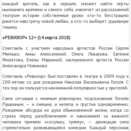
каждый зритель, как в зеркале, сможет найти черты
нынешнего времени и самого себя, извлечёт из рассказанной
театром истории собственные уроки: кто-то бесстрашно
ринется навстречу новой любви, а кто-то выберет душевную
тишину.
«РЕВИЗОР» 12+ (14 марта 2018)
Спектакль с участием народных артистов России Сергея
Мигицко, Анны Алексахиной, Олега Левакова, Евгения
Филатова, Елены Маркиной, заслуженного артиста России
Александра Новикова
Спектакль «Ревизор» был поставлен в театре в 2009 году к
200-летию со дня рождения Николая Васильевича Гоголя. С
тех пор он пользуется неизменной популярностью у зрителей.
Сама ситуация с мнимым ревизором, подсказанная Гоголю
Пушкиным, — и смешна, и нелепа, и грустна одновременно.
Рождение абсурда из духа обыкновенной жизни, когда со
страху перед разоблачением и наказанием за важного
человека приняли «сосульку, тряпку», — движущая сила
стремительно развивающейся комедии. Каждый персонаж