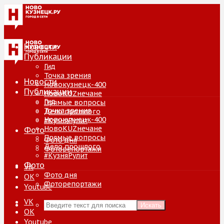
Новости
Публикации
Гид
Точка зрения
Новости
Новокузнецк-400
Публикации
НовоKUZнечане
Гид
Прямые вопросы
Точка зрения
Дело прошлого
Новокузнецк-400
#КузняРулит
НовоKUZнечане
Фото
Прямые вопросы
Фото дня
Дело прошлого
Фоторепортажи
#КузняРулит
Фото
VK
Фото дня
ОК
Фоторепортажи
Youtube
VK
Искать
ОК
Youtube