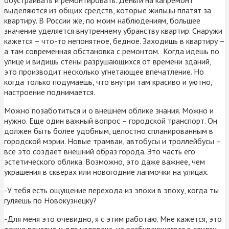
выделяются из общих средств, которые жильцы платят за
квартиру. В России же, по моим наблюдениям, большее
значение уделяется внутреннему убранству квартир. Снаружи
кажется – что-то непонятное, бедное. Заходишь в квартиру –
а там современная обстановка с ремонтом. Когда идешь по
улице и видишь стены разрушающихся от времени зданий,
это производит несколько угнетающее впечатление. Но
когда только подумаешь, что внутри там красиво и уютно,
настроение поднимается.
Можно позаботиться и о внешнем облике знания. Можно и
нужно. Еще один важный вопрос – городской транспорт. Он
должен быть более удобным, целостно спланированным в
городской мэрии. Новые трамваи, автобусы и троллейбусы –
все это создает внешний образ города. Это часть его
эстетического облика. Возможно, это даже важнее, чем
украшения в скверах или новогодние лапмочки на улицах.
-У тебя есть ощущение перехода из эпохи в эпоху, когда ты
гуляешь по Новокузнецку?
-Для меня это очевидно, я с этим работаю. Мне кажется, это
также понятно и для человека, не разбирающегося в стилях.