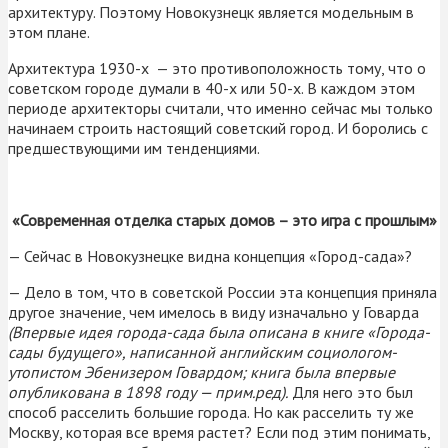
архитектуру. Поэтому Новокузнецк является модельным в
этом плане.
Архитектура 1930-х — это противоположность тому, что о
советском городе думали в 40-х или 50-х. В каждом этом
периоде архитекторы считали, что именно сейчас мы только
начинаем строить настоящий советский город. И боролись с
предшествующими им тенденциями.
«Современная отделка старых домов – это игра с прошлым»
— Сейчас в Новокузнецке видна концепция «Город-сада»?
— Дело в том, что в советской России эта концепция приняла
другое значение, чем имелось в виду изначально у Говарда
(Впервые идея города-сада была описана в книге «Города-
сады будущего», написанной английским социологом-
утопистом Эбенизером Говардом; книга была впервые
опубликована в 1898 году — прим.ред).
Для него это был
способ расселить большие города. Но как расселить ту же
Москву, которая все время растет? Если под этим понимать,