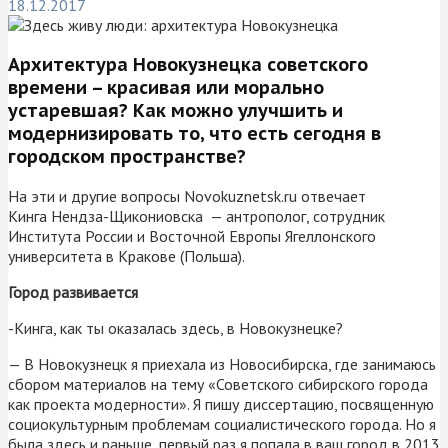
18.12.2017
Архитектура Новокузнецка советского
времени – красивая или морально
устаревшая? Как можно улучшить и
модернизировать то, что есть сегодня в
городском пространстве?
На эти и другие вопросы Novokuznetsk.ru отвечает
Кинга Нендза-Щикониовска — антрополог, сотрудник
Института России и Восточной Европы Ягеллонского
университета в Кракове (Польша).
Город развивается
-Кинга, как ты оказалась здесь, в Новокузнецке?
— В Новокузнецк я приехала из Новосибирска, где занимаюсь
сбором материалов на тему «Советского сибирского города
как проекта модерности». Я пишу диссертацию, посвященную
социокультурным проблемам социалистического города. Но я
была здесь и раньше, первый раз я попала в ваш город в 2013