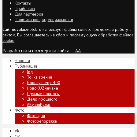
Контакты
Прайс-лист
Для партнеров
Политика конфиденциальности
Сайт novokuznetsk.ru использует файлы cookie. Продолжая работу с
сайтом, Вы соглашаетесь на сбор и последующую
обработку файлов
cookie
.
Разработка и поддержка сайта —
AA
Новости
Публикации
Гид
Точка зрения
Новокузнецк-400
НовоKUZнечане
Прямые вопросы
Дело прошлого
#КузняРулит
Фото
Фото дня
Фоторепортажи
VK
ОК