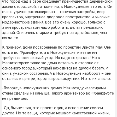
что город-сад в себе соединяет преимущества деревенской
жизни с городской, то конечно, в Новокузнецке это есть. Он
очень удачно распланирован – точечная застройка, веер
проспектов, внутреннее дворовое пространство и высокие
модернистские здания. Все это очень хорошо, толькоо с
этим пространством надо работать, делать реновацию
зданий. Они очень старые и требуют сегодня больше, чем
когда-то.
К примеру, дома построенные по проектам Эрнста Мая. Они
есть и во Франкфурте, и в Новокузнецке, и везде им
требуется одинаковый уход. Их надо сохранять! Но в
Магнитогорске такие же дома остались в стороне от
основного города, который находится на другом берегу. И
они в ужасном состоянии. А в Новокузнецке наоборот – они
остались в центре, город вырос вокруг них. И это их спасло.
-Говорят, в новокузнецких домах Мая между квартирами
стены сделаны из камыша. Такого архитектор во Франкфурте
не предвидел.
-Да, бывает так, что проект один, а исполнение совсем
другое. Но те вещи, которые мешают качественной жизни,