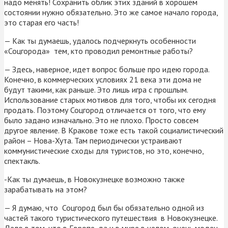
надо менять! Сохранить облик этих зданий в хорошем
состоянии нужно обязательно. Это же самое начало города,
это старая его часть!
— Как ты думаешь, удалось подчеркнуть особенности
«Соцгорода» тем, кто проводил ремонтные работы?
— Здесь, наверное, идет вопрос больше про идею города.
Конечно, в коммерческих условиях 21 века эти дома не
будут такими, как раньше. Это лишь игра с прошлым.
Использование старых мотивов для того, чтобы их сегодня
продать. Поэтому Соцгород отличается от того, что ему
было задано изначально. Это не плохо. Просто совсем
другое явление. В Кракове тоже есть такой социалистический
район – Нова-Хута. Там периодически устраивают
коммунистические сходы для туристов, но это, конечно,
спектакль.
-Как ты думаешь, в Новокузнецке возможно также
зарабатывать на этом?
— Я думаю, что Соцгород был бы обязательно одной из
частей такого туристического путешествия в Новокузнецке.
Дело в том, что в Европе, да и в мире в целом, очень моден