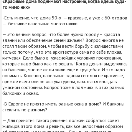
«Красивые дома поднимают настроение, когда идешь куда-
то мимо них»
-Есть мнение, что дома 50-х — красивые, а уже с 60-х годов
— безликие панельные многоэтажки.
— Это вечный вопрос: что более нужно городу – красота
зданий или обеспечение семей жильем? Вопрос никогда не
стоял таким образом, чтобы вести борьбу с излишествами
только потому , что эта архитектура сама по себе плохая,
китчевая. Дело было в ужаснейших условиях проживания,
которые надо было как-то решать! Когда деньги выделялись
на башенки, многие люди жили еще в трущобах. И это надо
понимать. Конечно, панельные здания сегодня не красивые,
прежде всего они не оштукатурены, находятся иногда в
ужасном состоянии. Вопрос тоже в лоджиях, в этих разных
балконах и окнах.
-В Европе не приято иметь разные окна в доме? И балконы
стеклить по-разному?
— Для принятия такого решения должен собраться совет
жильцов этого дома и решить, как все целостным образом
обустраивать и ремонтировать. Деньги на капремонт