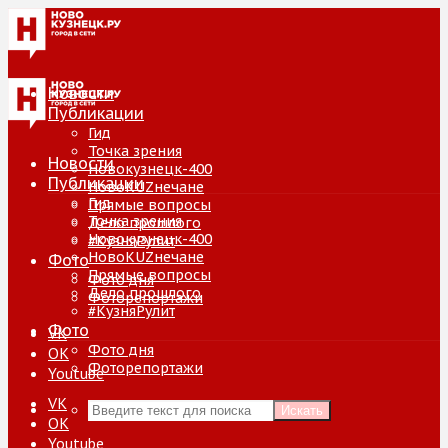
Новости
Публикации
Гид
Точка зрения
Новости
Новокузнецк-400
Публикации
НовоKUZнечане
Гид
Прямые вопросы
Точка зрения
Дело прошлого
Новокузнецк-400
#КузняРулит
НовоKUZнечане
Фото
Прямые вопросы
Фото дня
Дело прошлого
Фоторепортажи
#КузняРулит
Фото
VK
Фото дня
ОК
Фоторепортажи
Youtube
VK
Искать
ОК
Youtube