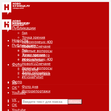
Новости
Публикации
Гид
Точка зрения
Новости
Новокузнецк-400
Публикации
НовоKUZнечане
Гид
Прямые вопросы
Точка зрения
Дело прошлого
Новокузнецк-400
#КузняРулит
НовоKUZнечане
Фото
Прямые вопросы
Фото дня
Дело прошлого
Фоторепортажи
#КузняРулит
Фото
VK
Фото дня
ОК
Фоторепортажи
Youtube
VK
Искать
ОК
Youtube