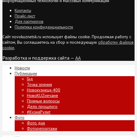
информационных технологий и массовых коммуникаций
Контакты
Прайс-лист
Для партнеров
Политика конфиденциальности
Сайт novokuznetsk.ru использует файлы cookie. Продолжая работу с
сайтом, Вы соглашаетесь на сбор и последующую
обработку файлов
cookie
.
Разработка и поддержка сайта —
AA
Новости
Публикации
Гид
Точка зрения
Новокузнецк-400
НовоKUZнечане
Прямые вопросы
Дело прошлого
#КузняРулит
Фото
Фото дня
Фоторепортажи