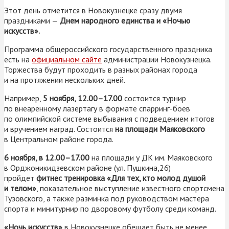
Этот день отметится в Новокузнецке сразу двумя
праздниками —
Днем народного единства и «Ночью
искусств».
Программа общероссийского государственного праздника
есть на
официальном сайте
администрации Новокузнецка.
Торжества будут проходить в разных районах города
и на протяжении нескольких дней.
Например,
5 ноября, 12.00–17.00
состоится турнир
по внеаренному лазертагу в формате спарринг-боев
по олимпийской системе выбывания с подведением итогов
и вручением наград. Состоится
на площади Маяковского
в Центральном районе города.
6 ноября, в 12.00–17.00
на площади у ДК им. Маяковского
в Орджоникидзевском районе (ул. Пушкина,26)
пройдет
фитнес тренировка «Для тех, кто молод душой
и телом»
, показательное выступление известного спортсмена
Тузовского, а также разминка под руководством мастера
спорта и минитурнир по дворовому футболу среди команд.
«Ночь искусств»
в Новокузнецке обещает быть не менее