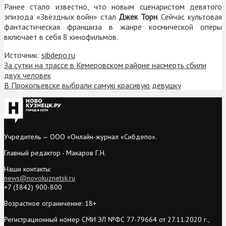
Ранее стало известно, что новым сценаристом девятого
эпизода «Звёздных войн» стал
Джек Торн
. Сейчас культовая
фантастическая франшиза в жанре космической оперы
включает в себя 8 кинофильмов.
Источник:
sibdepo.ru
За сутки на трассе в Кемеровском районе насмерть сбили
двух человек
В Прокопьевске выбрали самую красивую девушку
Учредитель — ООО «Онлайн-журнал «Сибдепо».
Главный редактор - Макаров Г.Н.
Наши контакты:
news@novokuznetsk.ru
+7 (3842) 900-800
Возрастное ограничение: 18+
Регистрационный номер СМИ ЭЛ №ФС 77-79664 от 27.11.2020 г.,