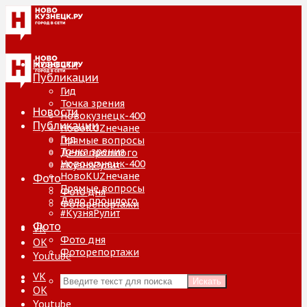
Новости
Публикации
Гид
Точка зрения
Новости
Новокузнецк-400
Публикации
НовоKUZнечане
Гид
Прямые вопросы
Точка зрения
Дело прошлого
Новокузнецк-400
#КузняРулит
НовоKUZнечане
Фото
Прямые вопросы
Фото дня
Дело прошлого
Фоторепортажи
#КузняРулит
Фото
VK
Фото дня
ОК
Фоторепортажи
Youtube
VK
Искать
ОК
Youtube