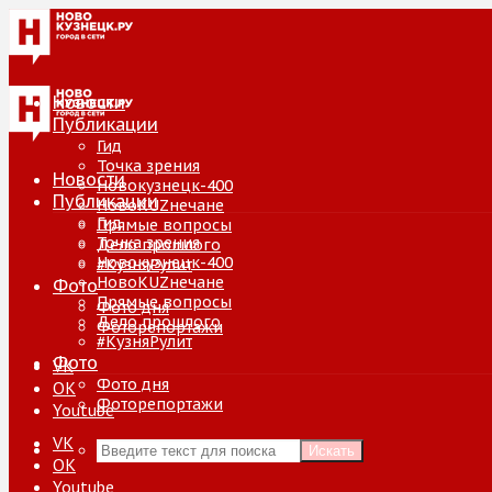
Новости
Публикации
Гид
Точка зрения
Новости
Новокузнецк-400
Публикации
НовоKUZнечане
Гид
Прямые вопросы
Точка зрения
Дело прошлого
Новокузнецк-400
#КузняРулит
НовоKUZнечане
Фото
Прямые вопросы
Фото дня
Дело прошлого
Фоторепортажи
#КузняРулит
Фото
VK
Фото дня
ОК
Фоторепортажи
Youtube
VK
Искать
ОК
Youtube