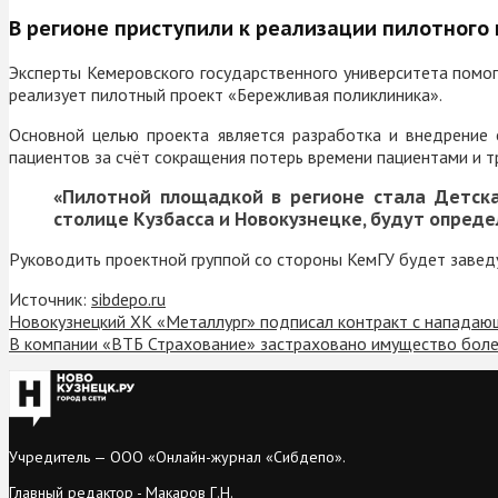
В регионе приступили к реализации пилотного
Эксперты Кемеровского государственного университета помо
реализует пилотный проект «Бережливая поликлиника».
Основной целью проекта является разработка и внедрение
пациентов за счёт сокращения потерь времени пациентами и т
«Пилотной площадкой в регионе стала Детск
столице Кузбасса и Новокузнецке, будут опреде
Руководить проектной группой со стороны КемГУ будет завед
Источник:
sibdepo.ru
Новокузнецкий ХК «Металлург» подписал контракт с нападаю
В компании «ВТБ Страхование» застраховано имущество боле
Учредитель — ООО «Онлайн-журнал «Сибдепо».
Главный редактор - Макаров Г.Н.