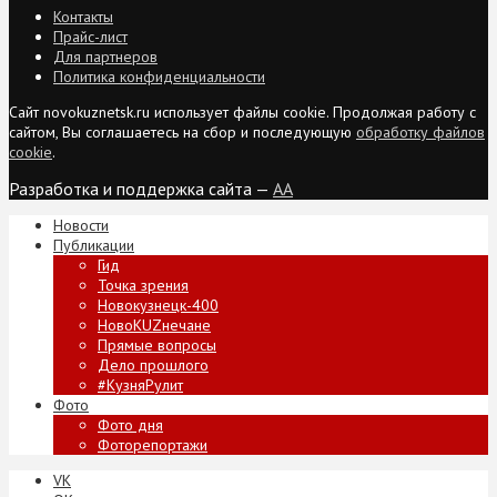
Контакты
Прайс-лист
Для партнеров
Политика конфиденциальности
Сайт novokuznetsk.ru использует файлы cookie. Продолжая работу с
сайтом, Вы соглашаетесь на сбор и последующую
обработку файлов
cookie
.
Разработка и поддержка сайта —
AA
Новости
Публикации
Гид
Точка зрения
Новокузнецк-400
НовоKUZнечане
Прямые вопросы
Дело прошлого
#КузняРулит
Фото
Фото дня
Фоторепортажи
VK