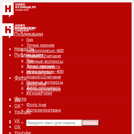
Новости
Публикации
Гид
Точка зрения
Новости
Новокузнецк-400
Публикации
НовоKUZнечане
Гид
Прямые вопросы
Точка зрения
Дело прошлого
Новокузнецк-400
#КузняРулит
НовоKUZнечане
Фото
Прямые вопросы
Фото дня
Дело прошлого
Фоторепортажи
#КузняРулит
Фото
VK
Фото дня
ОК
Фоторепортажи
Youtube
VK
Искать
ОК
Youtube