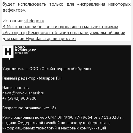
будет использовать только для «исправления некоторых
дефектов».
Источник:
sibdepo.ru
В Мысках нашли без вести пропавшего мальчика живым
«Автоцентр Кемерово» объявил о начале уникальной акции
для машин Hyundai старше трёх лет
Учредитель — ООО «Онлайн-журнал «Сибдепо».
Главный редактор - Макаров Г.Н.
Наши контакты:
news@novokuznetsk.ru
+7 (3842) 900-800
Возрастное ограничение: 18+
Регистрационный номер СМИ ЭЛ №ФС 77-79664 от 27.11.2020 г.,
выдано Федеральной службой по надзору в сфере связи,
информационных технологий и массовых коммуникаций