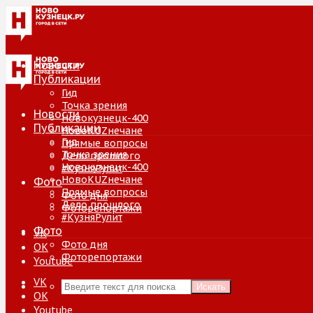
Новости
Публикации
Гид
Точка зрения
Новости
Новокузнецк-400
Публикации
НовоKUZнечане
Гид
Прямые вопросы
Точка зрения
Дело прошлого
Новокузнецк-400
#КузняРулит
НовоKUZнечане
Фото
Прямые вопросы
Фото дня
Дело прошлого
Фоторепортажи
#КузняРулит
Фото
VK
Фото дня
ОК
Фоторепортажи
Youtube
VK
Искать
ОК
Youtube