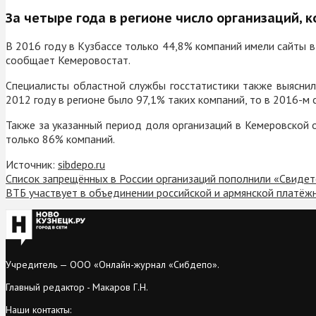
За четыре года в регионе число организаций,
В 2016 году в Кузбассе только 44,8% компаний имели сайты в
сообщает Кемеровостат.
Специалисты областной службы госстатистики также выяснил
2012 году в регионе было 97,1% таких компаний, то в 2016-м 
Также за указанный период доля организаций в Кемеровской о
только 86% компаний.
Источник:
sibdepo.ru
Список запрещённых в России организаций пополнили «Свидет
ВТБ участвует в объединении российской и армянской платёж
Учредитель — ООО «Онлайн-журнал «Сибдепо».
Главный редактор - Макаров Г.Н.
Наши контакты: