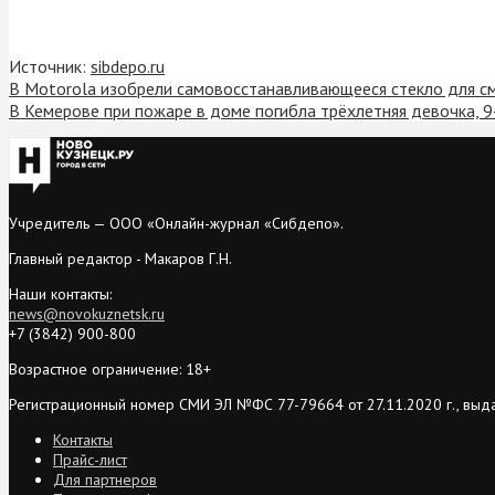
Источник:
sibdepo.ru
В Motorola изобрели самовосстанав­ливающееся стекло для 
В Кемерове при пожаре в доме погибла трёхлетняя девочка, 9
Учредитель — ООО «Онлайн-журнал «Сибдепо».
Главный редактор - Макаров Г.Н.
Наши контакты:
news@novokuznetsk.ru
+7 (3842) 900-800
Возрастное ограничение: 18+
Регистрационный номер СМИ ЭЛ №ФС 77-79664 от 27.11.2020 г., выд
Контакты
Прайс-лист
Для партнеров