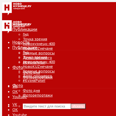
Новости
Публикации
Гид
Точка зрения
Новости
Новокузнецк-400
Публикации
НовоKUZнечане
Гид
Прямые вопросы
Точка зрения
Дело прошлого
Новокузнецк-400
#КузняРулит
НовоKUZнечане
Фото
Прямые вопросы
Фото дня
Дело прошлого
Фоторепортажи
#КузняРулит
Фото
VK
Фото дня
ОК
Фоторепортажи
Youtube
VK
Искать
ОК
Youtube