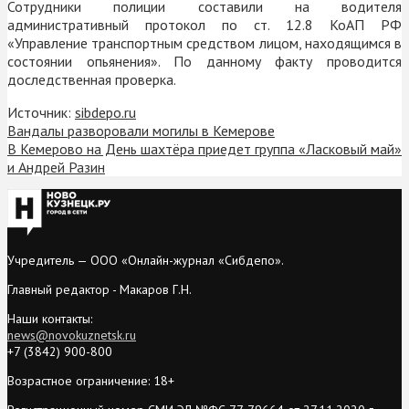
Сотрудники полиции составили на водителя
административный протокол по ст. 12.8 КоАП РФ
«Управление транспортным средством лицом, находящимся в
состоянии опьянения». По данному факту проводится
доследственная проверка.
Источник:
sibdepo.ru
Вандалы разворовали могилы в Кемерове
В Кемерово на День шахтёра приедет группа «Ласковый май»
и Андрей Разин
Учредитель — ООО «Онлайн-журнал «Сибдепо».
Главный редактор - Макаров Г.Н.
Наши контакты:
news@novokuznetsk.ru
+7 (3842) 900-800
Возрастное ограничение: 18+