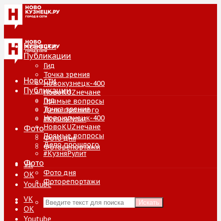
Новости
Публикации
Гид
Точка зрения
Новости
Новокузнецк-400
Публикации
НовоKUZнечане
Гид
Прямые вопросы
Точка зрения
Дело прошлого
Новокузнецк-400
#КузняРулит
НовоKUZнечане
Фото
Прямые вопросы
Фото дня
Дело прошлого
Фоторепортажи
#КузняРулит
Фото
VK
Фото дня
ОК
Фоторепортажи
Youtube
VK
Искать
ОК
Youtube