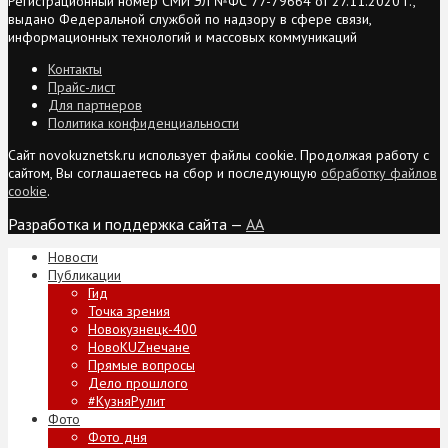
Регистрационный номер СМИ ЭЛ №ФС 77-79664 от 27.11.2020 г.,
выдано Федеральной службой по надзору в сфере связи,
информационных технологий и массовых коммуникаций
Контакты
Прайс-лист
Для партнеров
Политика конфиденциальности
Сайт novokuznetsk.ru использует файлы cookie. Продолжая работу с
сайтом, Вы соглашаетесь на сбор и последующую
обработку файлов
cookie
.
Разработка и поддержка сайта —
AA
Новости
Публикации
Гид
Точка зрения
Новокузнецк-400
НовоKUZнечане
Прямые вопросы
Дело прошлого
#КузняРулит
Фото
Фото дня