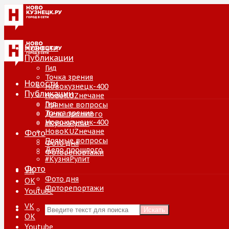
Новости
Публикации
Гид
Точка зрения
Новости
Новокузнецк-400
Публикации
НовоKUZнечане
Гид
Прямые вопросы
Точка зрения
Дело прошлого
Новокузнецк-400
#КузняРулит
НовоKUZнечане
Фото
Прямые вопросы
Фото дня
Дело прошлого
Фоторепортажи
#КузняРулит
Фото
VK
Фото дня
ОК
Фоторепортажи
Youtube
VK
Искать
ОК
Youtube