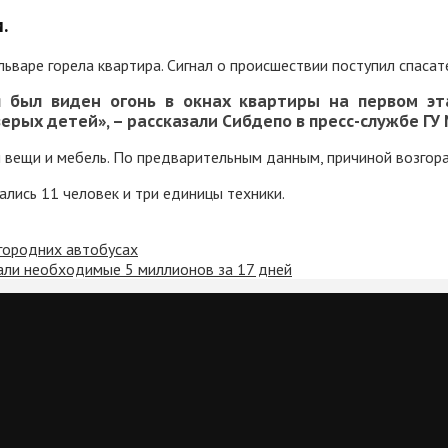
.
варе горела квартира. Сигнал о происшествии поступил спасате
я был виден огонь в окнах квартиры на первом э
верых детей», – рассказали Сибдепо в пресс-службе ГУ
ли вещи и мебель. По предварительным данным, причиной возгор
лись 11 человек и три единицы техники.
городних автобусах
али необходимые 5 миллионов за 17 дней