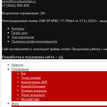
news@novokuznetsk.ru
+7 (3842) 900-800
Возрастное ограничение: 18+
Регистрационный номер СМИ ЭЛ №ФС 77-79664 от 27.11.2020 г., выд
Контакты
Прайс-лист
Для партнеров
Политика конфиденциальности
Сайт novokuznetsk.ru использует файлы cookie. Продолжая работу с 
Разработка и поддержка сайта —
AA
Новости
Публикации
Гид
Точка зрения
Новокузнецк-400
НовоKUZнечане
Прямые вопросы
Дело прошлого
#КузняРулит
Фото