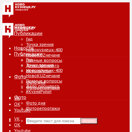
Новости
Публикации
Гид
Точка зрения
Новости
Новокузнецк-400
Публикации
НовоKUZнечане
Гид
Прямые вопросы
Точка зрения
Дело прошлого
Новокузнецк-400
#КузняРулит
НовоKUZнечане
Фото
Прямые вопросы
Фото дня
Дело прошлого
Фоторепортажи
#КузняРулит
Фото
VK
Фото дня
ОК
Фоторепортажи
Youtube
VK
Искать
ОК
Youtube