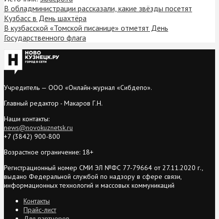
В обладминистрации рассказали, какие звёзды посетят
Кузбасс в День шахтёра
В кузбасской «Томской писанице» отметят День
Государственного флага
Учредитель — ООО «Онлайн-журнал «Сибдепо».
Главный редактор - Макаров Г.Н.
Наши контакты:
news@novokuznetsk.ru
+7 (3842) 900-800
Возрастное ограничение: 18+
Регистрационный номер СМИ ЭЛ №ФС 77-79664 от 27.11.2020 г.,
выдано Федеральной службой по надзору в сфере связи,
информационных технологий и массовых коммуникаций
Контакты
Прайс-лист
Для партнеров