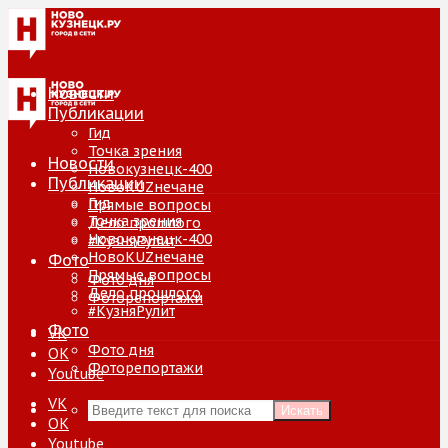
Новости
Публикации
Гид
Точка зрения
Новости
Новокузнецк-400
Публикации
НовоKUZнечане
Гид
Прямые вопросы
Точка зрения
Дело прошлого
Новокузнецк-400
#КузняРулит
НовоKUZнечане
Фото
Прямые вопросы
Фото дня
Дело прошлого
Фоторепортажи
#КузняРулит
Фото
VK
Фото дня
ОК
Фоторепортажи
Youtube
VK
Искать
ОК
Youtube