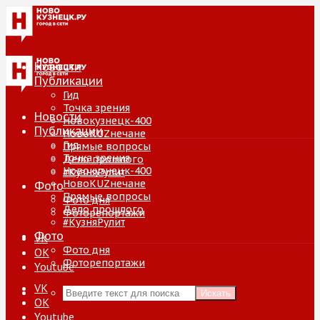
Новости
Публикации
Гид
Точка зрения
Новости
Новокузнецк-400
Публикации
НовоKUZнечане
Гид
Прямые вопросы
Точка зрения
Дело прошлого
Новокузнецк-400
#КузняРулит
НовоKUZнечане
Фото
Прямые вопросы
Фото дня
Дело прошлого
Фоторепортажи
#КузняРулит
Фото
VK
Фото дня
ОК
Фоторепортажи
Youtube
VK
Искать
ОК
Youtube