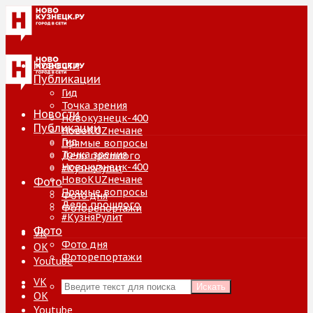
Новости
Публикации
Гид
Точка зрения
Новости
Новокузнецк-400
Публикации
НовоKUZнечане
Гид
Прямые вопросы
Точка зрения
Дело прошлого
Новокузнецк-400
#КузняРулит
НовоKUZнечане
Фото
Прямые вопросы
Фото дня
Дело прошлого
Фоторепортажи
#КузняРулит
Фото
VK
Фото дня
ОК
Фоторепортажи
Youtube
VK
Искать
ОК
Youtube