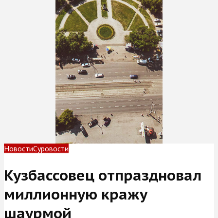
Новости
Суровости
Кузбассовец отпраздновал
миллионную кражу
шаурмой