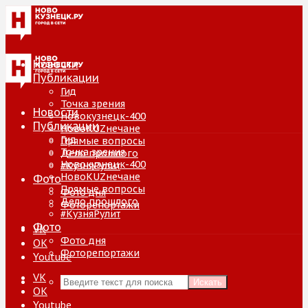
Новости
Публикации
Гид
Точка зрения
Новости
Новокузнецк-400
Публикации
НовоKUZнечане
Гид
Прямые вопросы
Точка зрения
Дело прошлого
Новокузнецк-400
#КузняРулит
НовоKUZнечане
Фото
Прямые вопросы
Фото дня
Дело прошлого
Фоторепортажи
#КузняРулит
Фото
VK
Фото дня
ОК
Фоторепортажи
Youtube
VK
Искать
ОК
Youtube