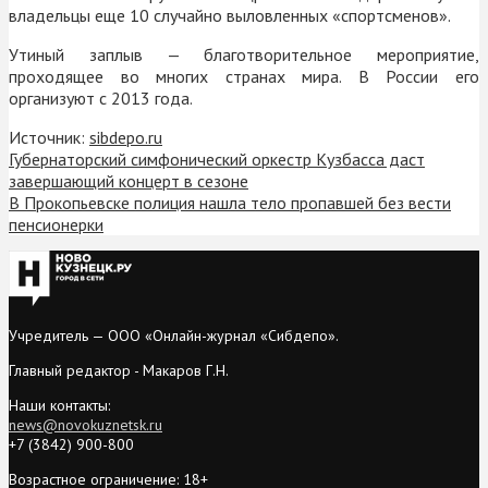
владельцы еще 10 случайно выловленных «спортсменов».
Утиный заплыв — благотворительное мероприятие,
проходящее во многих странах мира. В России его
организуют с 2013 года.
Источник:
sibdepo.ru
Губернаторский симфонический оркестр Кузбасса даст
завершающий концерт в сезоне
В Прокопьевске полиция нашла тело пропавшей без вести
пенсионерки
Учредитель — ООО «Онлайн-журнал «Сибдепо».
Главный редактор - Макаров Г.Н.
Наши контакты:
news@novokuznetsk.ru
+7 (3842) 900-800
Возрастное ограничение: 18+