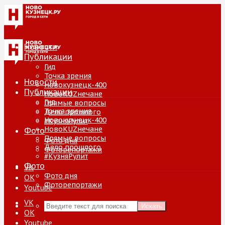
Новости
Публикации
Гид
Точка зрения
Новости
Новокузнецк-400
Публикации
НовоKUZнечане
Гид
Прямые вопросы
Точка зрения
Дело прошлого
Новокузнецк-400
#КузняРулит
НовоKUZнечане
Фото
Прямые вопросы
Фото дня
Дело прошлого
Фоторепортажи
#КузняРулит
Фото
VK
Фото дня
ОК
Фоторепортажи
Youtube
VK
Искать
ОК
Youtube