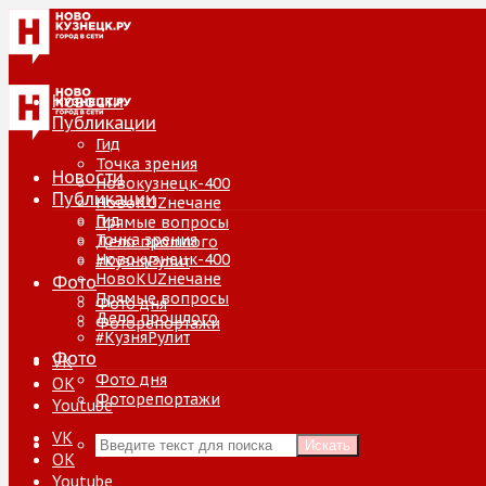
Новости
Публикации
Гид
Точка зрения
Новости
Новокузнецк-400
Публикации
НовоKUZнечане
Гид
Прямые вопросы
Точка зрения
Дело прошлого
Новокузнецк-400
#КузняРулит
НовоKUZнечане
Фото
Прямые вопросы
Фото дня
Дело прошлого
Фоторепортажи
#КузняРулит
Фото
VK
Фото дня
ОК
Фоторепортажи
Youtube
VK
Искать
ОК
Youtube