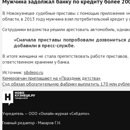
Мужчина задолжал банку по кредиту более 200
В Новокузнецке судебные приставы с помощью приложения «
области, в 2013 году мужчина взял потребительский кредит у о
Сотрудники ведомства решили арестовать автомобиль, однако 
«Сначала приставы попробовали дозвониться 
добавили в пресс-службе.
В итоге женщина не стала препятствовать работе приставов,
ответственном хранении у банка.
Источник:
sibdepo.ru
Кемеровчан приглашают на «Праздник детства»
Суд обязал обогатительную фабрику выплатить 170 млн рубл
Учредитель — ООО «Онлайн-журнал «Сибдепо».
Главный редактор - Макаров Г.Н.