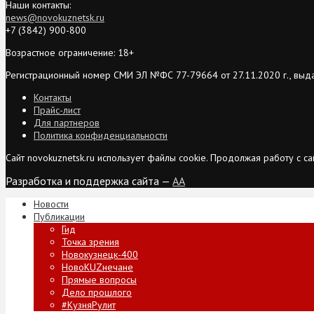
Наши контакты:
news@novokuznetsk.ru
+7 (3842) 900-800
Возрастное ограничение: 18+
Регистрационный номер СМИ ЭЛ №ФС 77-79664 от 27.11.2020 г., выд
Контакты
Прайс-лист
Для партнеров
Политика конфиденциальности
Сайт novokuznetsk.ru использует файлы cookie. Продолжая работу с 
Разработка и поддержка сайта —
AA
Новости
Публикации
Гид
Точка зрения
Новокузнецк-400
НовоKUZнечане
Прямые вопросы
Дело прошлого
#КузняРулит