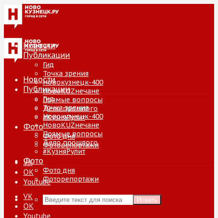
Новости
Публикации
Гид
Точка зрения
Новости
Новокузнецк-400
Публикации
НовоKUZнечане
Гид
Прямые вопросы
Точка зрения
Дело прошлого
Новокузнецк-400
#КузняРулит
НовоKUZнечане
Фото
Прямые вопросы
Фото дня
Дело прошлого
Фоторепортажи
#КузняРулит
Фото
VK
Фото дня
ОК
Фоторепортажи
Youtube
VK
Искать
ОК
Youtube