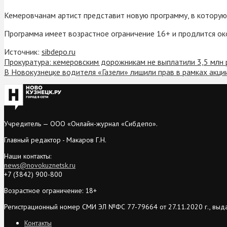
Кемеровчанам артист представит новую программу, в которую 
Программа имеет возрастное ограничение 16+ и продлится око
Источник:
sibdepo.ru
Прокуратура: кемеровским дорожникам не выплатили 3,5 млн 
В Новокузнецке водителя «Газели» лишили прав в рамках акц
Учредитель — ООО «Онлайн-журнал «Сибдепо».
Главный редактор - Макаров Г.Н.
Наши контакты:
news@novokuznetsk.ru
+7 (3842) 900-800
Возрастное ограничение: 18+
Регистрационный номер СМИ ЭЛ №ФС 77-79664 от 27.11.2020 г., выд
Контакты