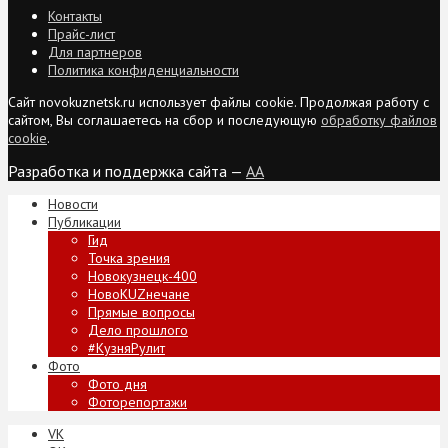
Контакты
Прайс-лист
Для партнеров
Политика конфиденциальности
Сайт novokuznetsk.ru использует файлы cookie. Продолжая работу с
сайтом, Вы соглашаетесь на сбор и последующую
обработку файлов
cookie
.
Разработка и поддержка сайта —
AA
Новости
Публикации
Гид
Точка зрения
Новокузнецк-400
НовоKUZнечане
Прямые вопросы
Дело прошлого
#КузняРулит
Фото
Фото дня
Фоторепортажи
VK