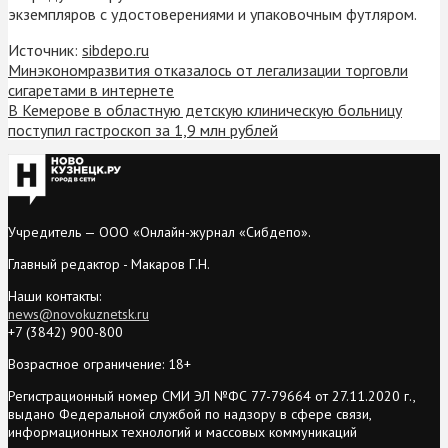
экземпляров с удостоверениями и упаковочным футляром.
Источник:
sibdepo.ru
Минэкономразвития отказалось от легализации торговли
сигаретами в интернете
В Кемерове в областную детскую клиническую больницу
поступил гастроскоп за 1,9 млн рублей
Учредитель — ООО «Онлайн-журнал «Сибдепо».
Главный редактор - Макаров Г.Н.
Наши контакты:
news@novokuznetsk.ru
+7 (3842) 900-800
Возрастное ограничение: 18+
Регистрационный номер СМИ ЭЛ №ФС 77-79664 от 27.11.2020 г.,
выдано Федеральной службой по надзору в сфере связи,
информационных технологий и массовых коммуникаций