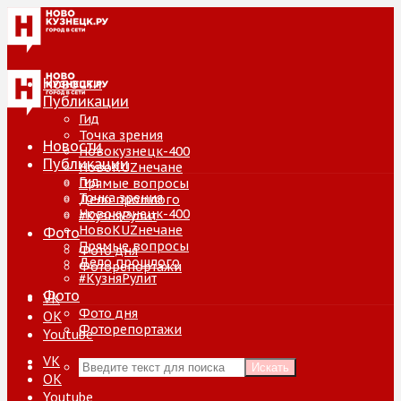
Новости
Публикации
Гид
Точка зрения
Новости
Новокузнецк-400
Публикации
НовоKUZнечане
Гид
Прямые вопросы
Точка зрения
Дело прошлого
Новокузнецк-400
#КузняРулит
НовоKUZнечане
Фото
Прямые вопросы
Фото дня
Дело прошлого
Фоторепортажи
#КузняРулит
Фото
VK
Фото дня
ОК
Фоторепортажи
Youtube
VK
Искать
ОК
Youtube