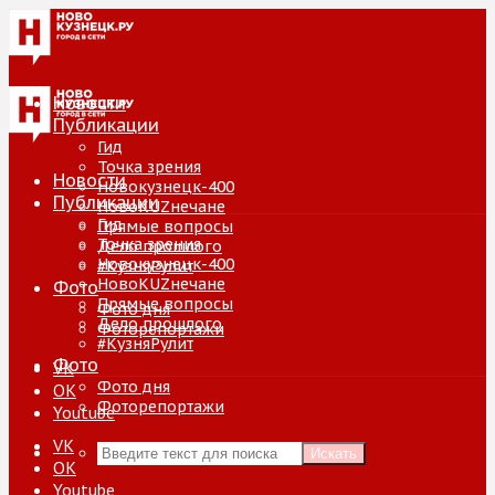
Новости
Публикации
Гид
Точка зрения
Новости
Новокузнецк-400
Публикации
НовоKUZнечане
Гид
Прямые вопросы
Точка зрения
Дело прошлого
Новокузнецк-400
#КузняРулит
НовоKUZнечане
Фото
Прямые вопросы
Фото дня
Дело прошлого
Фоторепортажи
#КузняРулит
Фото
VK
Фото дня
ОК
Фоторепортажи
Youtube
VK
Искать
ОК
Youtube