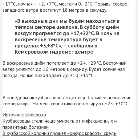
+17°С, ночная — +2, +7°С, местами 0, -2°С. Порывы северо-
западного ветра достигнут 18 метров в секунду.
«В выходные дни мы будем находиться в
тёплом секторе циклона. В субботу днём
воздух прогреется до +17,+22°С. В ночь на
воскресенье температура будет в
пределах +3,+8°С», — сообщили в
Кемеровском гидрометцентре.
В воскресенье днём потеплеет до +24, +29°С. Восточный
ветер усилится до 16 метров в секунду. Будет солнечная
погода. Ночью похододает до +10, +15°С.
В понедельник кузбассовцев ждёт еще большее повышение
температуры. На день синоптики прогнозируют +25, +30°С.
Источник:
sibdepo.ru
Кузбассовцы стали чаще умирать от инфекционных и
паразитных болезней
В кузбасской колонии прошёл конкурс красоты среди