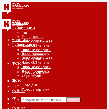
Новости
Публикации
Гид
Точка зрения
Новости
Новокузнецк-400
Публикации
НовоKUZнечане
Гид
Прямые вопросы
Точка зрения
Дело прошлого
Новокузнецк-400
#КузняРулит
НовоKUZнечане
Фото
Прямые вопросы
Фото дня
Дело прошлого
Фоторепортажи
#КузняРулит
Фото
VK
Фото дня
ОК
Фоторепортажи
Youtube
VK
Искать
ОК
Youtube