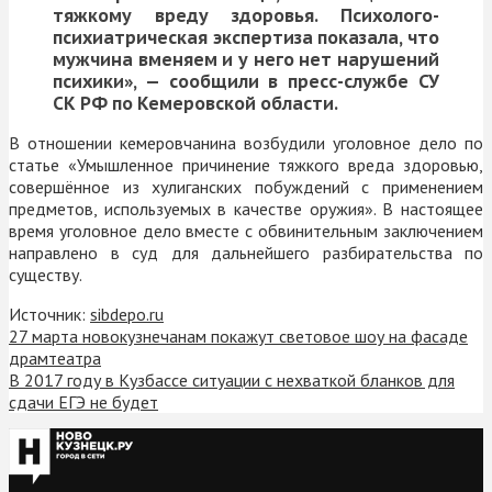
тяжкому вреду здоровья. Психолого-
психиатрическая экспертиза показала, что
мужчина вменяем и у него нет нарушений
психики», — сообщили в пресс-службе СУ
СК РФ по Кемеровской области.
В отношении кемеровчанина возбудили уголовное дело по
статье «У
мышленное причинение тяжкого вреда здоровью,
совершённое из хулиганских побуждений с применением
предметов, используемых в качестве оружия».
В настоящее
время уголовное дело вместе с обвинительным заключением
направлено в суд для дальнейшего разбирательства по
существу.
Источник:
sibdepo.ru
27 марта новокузнечанам покажут световое шоу на фасаде
драмтеатра
В 2017 году в Кузбассе ситуации с нехваткой бланков для
сдачи ЕГЭ не будет