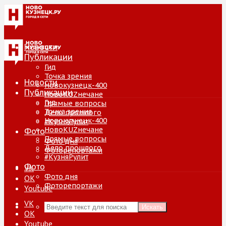
Новости
Публикации
Гид
Точка зрения
Новости
Новокузнецк-400
Публикации
НовоKUZнечане
Гид
Прямые вопросы
Точка зрения
Дело прошлого
Новокузнецк-400
#КузняРулит
НовоKUZнечане
Фото
Прямые вопросы
Фото дня
Дело прошлого
Фоторепортажи
#КузняРулит
Фото
VK
Фото дня
ОК
Фоторепортажи
Youtube
VK
Искать
ОК
Youtube