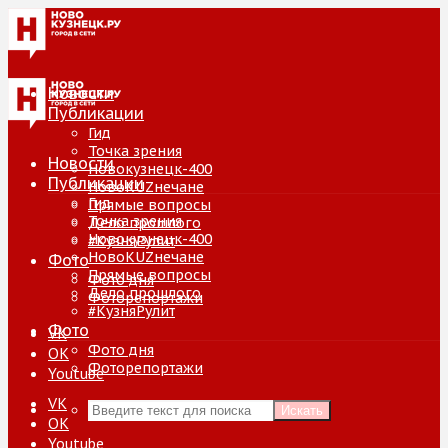
Новости
Публикации
Гид
Точка зрения
Новости
Новокузнецк-400
Публикации
НовоKUZнечане
Гид
Прямые вопросы
Точка зрения
Дело прошлого
Новокузнецк-400
#КузняРулит
НовоKUZнечане
Фото
Прямые вопросы
Фото дня
Дело прошлого
Фоторепортажи
#КузняРулит
Фото
VK
Фото дня
ОК
Фоторепортажи
Youtube
VK
Искать
ОК
Youtube