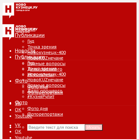
Новости
Публикации
Гид
Точка зрения
Новости
Новокузнецк-400
Публикации
НовоKUZнечане
Гид
Прямые вопросы
Точка зрения
Дело прошлого
Новокузнецк-400
#КузняРулит
НовоKUZнечане
Фото
Прямые вопросы
Фото дня
Дело прошлого
Фоторепортажи
#КузняРулит
Фото
VK
Фото дня
ОК
Фоторепортажи
Youtube
VK
Искать
ОК
Youtube