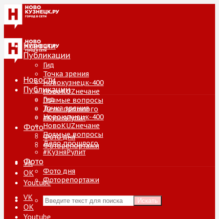
Новости
Публикации
Гид
Точка зрения
Новости
Новокузнецк-400
Публикации
НовоKUZнечане
Гид
Прямые вопросы
Точка зрения
Дело прошлого
Новокузнецк-400
#КузняРулит
НовоKUZнечане
Фото
Прямые вопросы
Фото дня
Дело прошлого
Фоторепортажи
#КузняРулит
Фото
VK
Фото дня
ОК
Фоторепортажи
Youtube
VK
Искать
ОК
Youtube