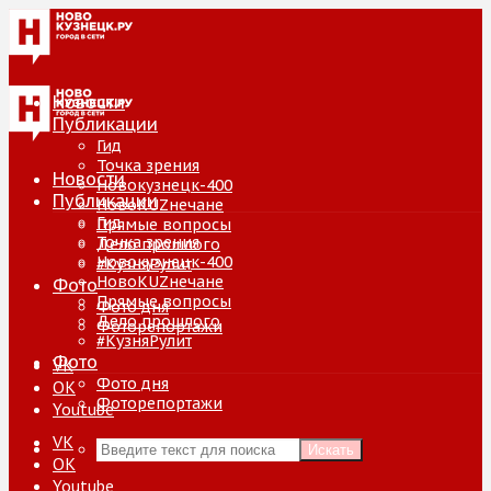
Новости
Публикации
Гид
Точка зрения
Новости
Новокузнецк-400
Публикации
НовоKUZнечане
Гид
Прямые вопросы
Точка зрения
Дело прошлого
Новокузнецк-400
#КузняРулит
НовоKUZнечане
Фото
Прямые вопросы
Фото дня
Дело прошлого
Фоторепортажи
#КузняРулит
Фото
VK
Фото дня
ОК
Фоторепортажи
Youtube
VK
Искать
ОК
Youtube