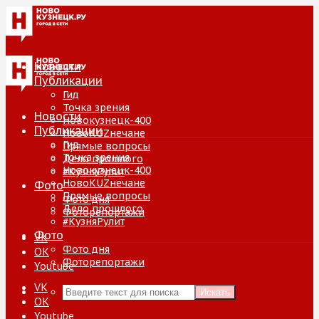
Новости
Публикации
Гид
Точка зрения
Новости
Новокузнецк-400
Публикации
НовоKUZнечане
Гид
Прямые вопросы
Точка зрения
Дело прошлого
Новокузнецк-400
#КузняРулит
НовоKUZнечане
Фото
Прямые вопросы
Фото дня
Дело прошлого
Фоторепортажи
#КузняРулит
Фото
VK
Фото дня
ОК
Фоторепортажи
Youtube
VK
Искать
ОК
Youtube