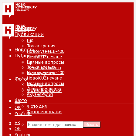
Новости
Публикации
Гид
Точка зрения
Новости
Новокузнецк-400
Публикации
НовоKUZнечане
Гид
Прямые вопросы
Точка зрения
Дело прошлого
Новокузнецк-400
#КузняРулит
НовоKUZнечане
Фото
Прямые вопросы
Фото дня
Дело прошлого
Фоторепортажи
#КузняРулит
Фото
VK
Фото дня
ОК
Фоторепортажи
Youtube
VK
Искать
ОК
Youtube