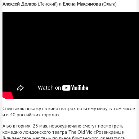
Алексей Долгов
(Ленский) и
Елена Максимова
(Ольга).
Спектакль покажут в кинотеатрах по всему миру, в том числе
и в 40 российских городах.
А во вторник, 23 мая, новокузнечане смогут посмотреть
комедию лондонского театра The Old Vic «Розенкранц и
Гильденстерн мертвы» по пьесе британского драматурга