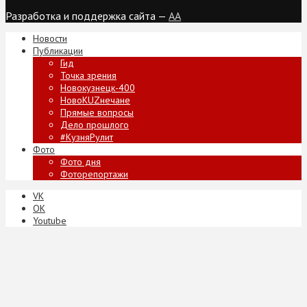
Разработка и поддержка сайта —
AA
Новости
Публикации
Гид
Точка зрения
Новокузнецк-400
НовоKUZнечане
Прямые вопросы
Дело прошлого
#КузняРулит
Фото
Фото дня
Фоторепортажи
VK
ОК
Youtube