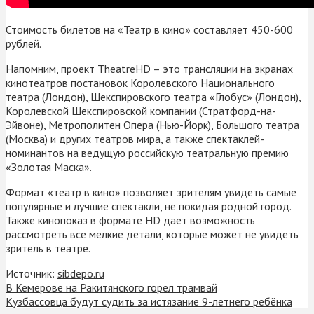
Стоимость билетов на «Театр в кино» составляет 450-600
рублей.
Напомним, проект TheatreHD – это трансляции на экранах
кинотеатров постановок Королевского Национального
театра (Лондон), Шекспировского театра «Глобус» (Лондон),
Королевской Шекспировской компании (Стратфорд-на-
Эйвоне), Метрополитен Опера (Нью-Йорк), Большого театра
(Москва) и других театров мира, а также спектаклей-
номинантов на ведущую российскую театральную премию
«Золотая Маска».
Формат «театр в кино» позволяет зрителям увидеть самые
популярные и лучшие спектакли, не покидая родной город.
Также кинопоказ в формате HD дает возможность
рассмотреть все мелкие детали, которые может не увидеть
зритель в театре.
Источник:
sibdepo.ru
В Кемерове на Ракитянского горел трамвай
Кузбассовца будут судить за истязание 9-летнего ребёнка