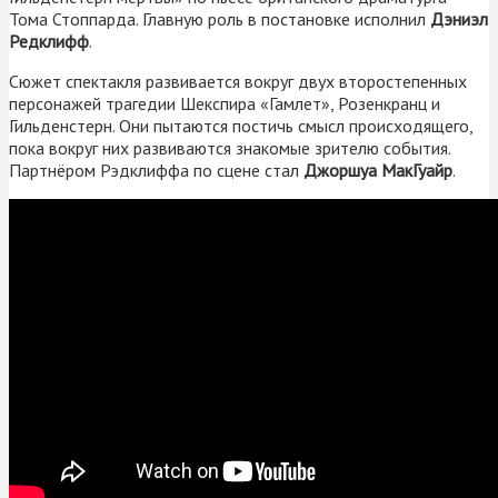
Тома Стоппарда. Главную роль в постановке исполнил
Дэниэл
Редклифф
.
Сюжет спектакля развивается вокруг двух второстепенных
персонажей трагедии Шекспира «Гамлет», Розенкранц и
Гильденстерн. Они пытаются постичь смысл происходящего,
пока вокруг них развиваются знакомые зрителю события.
Партнёром Рэдклиффа по сцене стал
Джоршуа МакГуайр
.