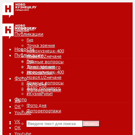
Новости
Публикации
Гид
Точка зрения
Новости
Новокузнецк-400
Публикации
НовоKUZнечане
Гид
Прямые вопросы
Точка зрения
Дело прошлого
Новокузнецк-400
#КузняРулит
НовоKUZнечане
Фото
Прямые вопросы
Фото дня
Дело прошлого
Фоторепортажи
#КузняРулит
Фото
VK
Фото дня
ОК
Фоторепортажи
Youtube
VK
Искать
ОК
Youtube