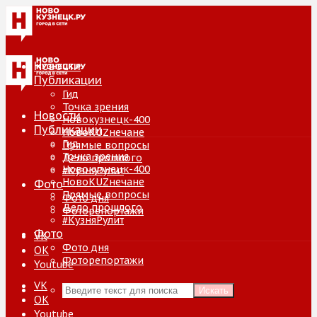
Новости
Публикации
Гид
Точка зрения
Новости
Новокузнецк-400
Публикации
НовоKUZнечане
Гид
Прямые вопросы
Точка зрения
Дело прошлого
Новокузнецк-400
#КузняРулит
НовоKUZнечане
Фото
Прямые вопросы
Фото дня
Дело прошлого
Фоторепортажи
#КузняРулит
Фото
VK
Фото дня
ОК
Фоторепортажи
Youtube
VK
Искать
ОК
Youtube